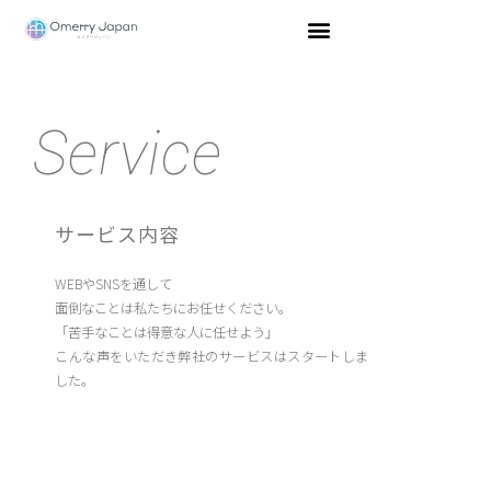
内
容
を
ス
キ
Service
ッ
プ
サービス内容
WEBやSNSを通して
面倒なことは私たちにお任せください。
「苦手なことは得意な人に任せよう」
こんな声をいただき弊社のサービスはスタートしま
した。