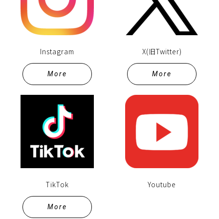
Instagram
X(旧Twitter)
More
More
TikTok
Youtube
More